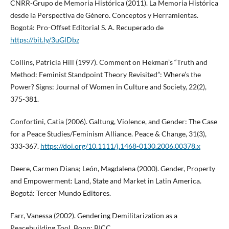
CNRR-Grupo de Memoria Histórica (2011). La Memoria Histórica
desde la Perspectiva de Género. Conceptos y Herramientas.
Bogotá: Pro-Offset Editorial S. A. Recuperado de
https://bit.ly/3uGlDbz
Collins, Patricia Hill (1997). Comment on Hekman’s “Truth and
Method: Feminist Standpoint Theory Revisited”: Where’s the
Power? Signs: Journal of Women in Culture and Society, 22(2),
375-381.
Confortini, Catia (2006). Galtung, Violence, and Gender: The Case
for a Peace Studies/Feminism Alliance. Peace & Change, 31(3),
333-367.
https://doi.org/10.1111/j.1468-0130.2006.00378.x
Deere, Carmen Diana; León, Magdalena (2000). Gender, Property
and Empowerment: Land, State and Market in Latin America.
Bogotá: Tercer Mundo Editores.
Farr, Vanessa (2002). Gendering Demilitarization as a
Peacebuilding Tool. Bonn: BICC.