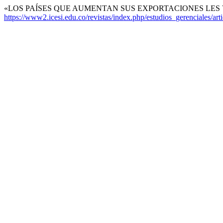
«LOS PAÍSES QUE AUMENTAN SUS EXPORTACIONES LES VA 
https://www2.icesi.edu.co/revistas/index.php/estudios_gerenciales/art